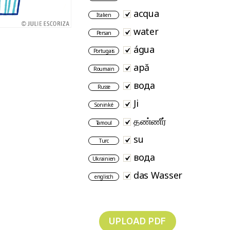
acqua
Italien
water
Persan
água
Portugais
apă
Roumain
вода
Russe
Ji
Soninké
தண்ணீர்
Tamoul
su
Turc
вода
Ukrainien
das Wasser
englisch