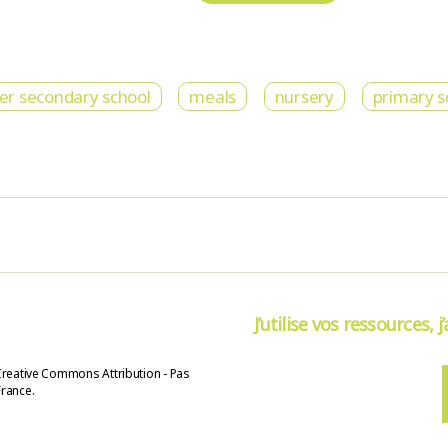
er secondary school
meals
nursery
primary s
J’utilise vos ressources, j
Creative Commons Attribution - Pas
France.