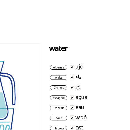
water
ujë
Albanais
ماء
Arabe
水
Chinois
agua
Espagnol
eau
Français
νερό
Grec
מים
Hébreu