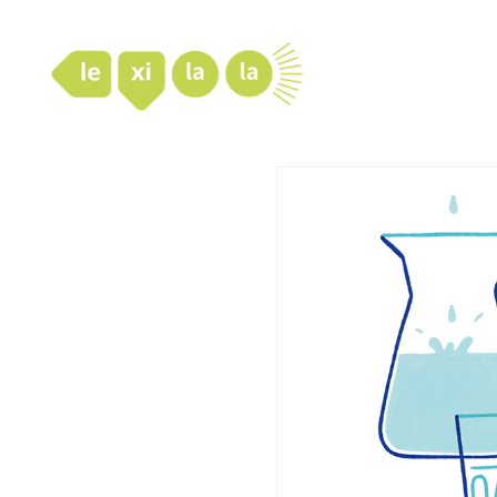
LexiLaLa