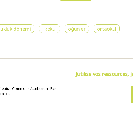
cukluk dönemi
ilkokul
öğünler
ortaokul
J’utilise vos ressources, j
Creative Commons Attribution - Pas
France.