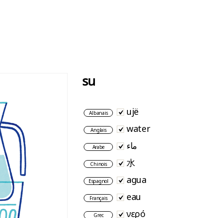
su
ujë
Albanais
water
Anglais
ماء
Arabe
水
Chinois
agua
Espagnol
eau
Français
νερό
Grec