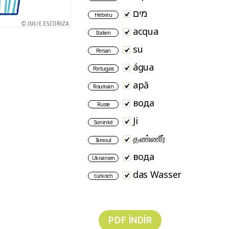
מים
Hébreu
acqua
Italien
su
Persan
água
Portugais
apă
Roumain
вода
Russe
Ji
Soninké
தண்ணீர்
Tamoul
вода
Ukrainien
das Wasser
türkisch