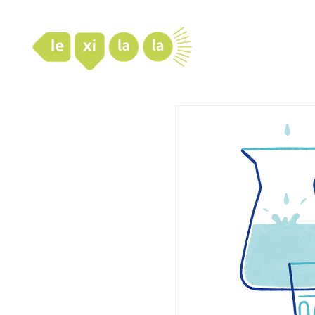
LexiLaLa