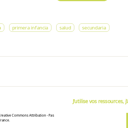
a
primera infancia
salud
secundaria
J’utilise vos ressources, j
Creative Commons Attribution - Pas
France.