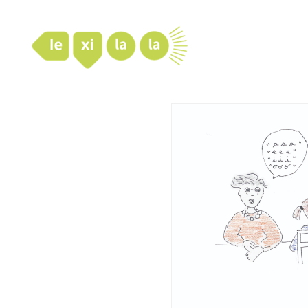
LexiLaLa