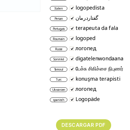
logopedista
Italien
گفتاردرمان
Persan
terapeuta da fala
Portugais
logoped
Roumain
логопед
Russe
digatelenwondaana
Soninké
பேச்சு சிகிச்சை நிபுணர்
Tamoul
konuşma terapisti
Turc
логопед
Ukrainien
Logopäde
spanisch