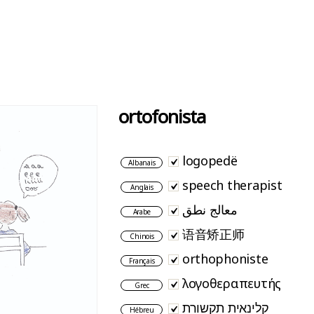
ortofonista
logopedë
Albanais
speech therapist
Anglais
معالج نطق
Arabe
语音矫正师
Chinois
orthophoniste
Français
λογοθεραπευτής
Grec
קלינאית תקשורת
Hébreu