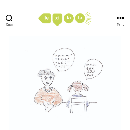
Cerca
Menu
LexiLaLa