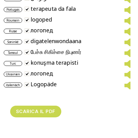
terapeuta da fala
Portugais
logoped
Roumain
логопед
Russe
digatelenwondaana
Soninké
பேச்சு சிகிச்சை நிபுணர்
Tamoul
konuşma terapisti
Turc
логопед
Ukrainien
Logopäde
italienisch