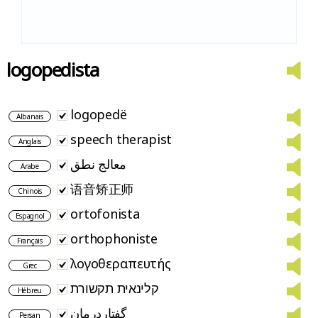
logopedista
logopedë
Albanais
speech therapist
Anglais
معالج نطق
Arabe
语音矫正师
Chinois
ortofonista
Espagnol
orthophoniste
Français
λογοθεραπευτής
Grec
קלינאית תקשורת
Hébreu
گفتاردرمان
Persan