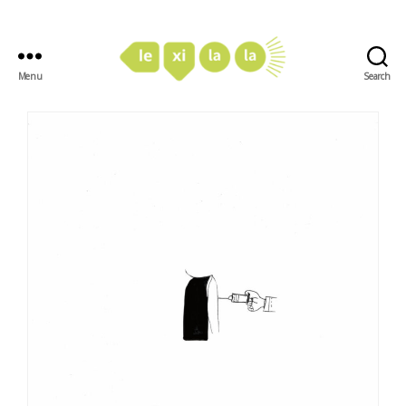
Menu
Search
LexiLaLa