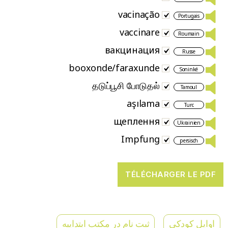
vacinação
Portugais
vaccinare
Roumain
вакцинация
Russe
booxonde/faraxunde
Soninké
தடுப்பூசி போடுதல்
Tamoul
aşılama
Turc
щеплення
Ukrainien
Impfung
persisch
اوایل کودکی
ثبت نام در مکتب ابتداییه