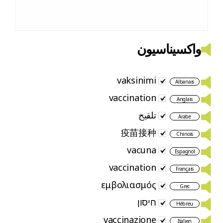
واکسیناسیون
vaksinimi
Albanais
vaccination
Anglais
تلقيح
Arabe
疫苗接种
Chinois
vacuna
Espagnol
vaccination
Français
εμβολιασμός
Grec
חיסון
Hébreu
vaccinazione
Italien