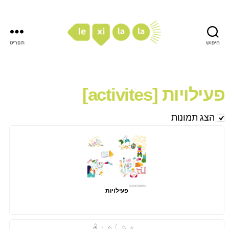
חיפוש
תפריט
LexiLaLa
פעילויות [activites]
הצג תמונות
פעילויות