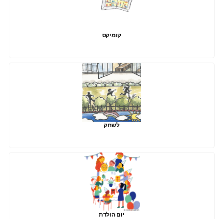
קומיקס
לשחק
יום הולדת