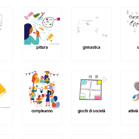
pittura
ginnastica
c
compleanno
giochi di società
attivi