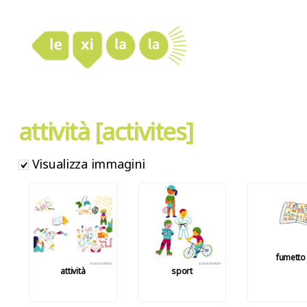
LexiLaLa
attività [activites]
Visualizza immagini
fumetto
attività
sport