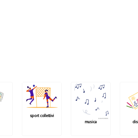
sport collettivi
musica
di