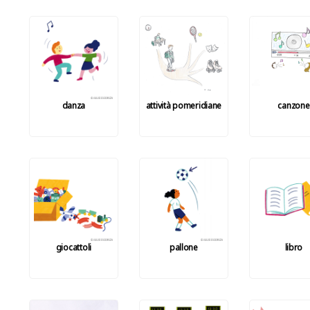
danza
attività pomeridiane
canzone
giocattoli
pallone
libro