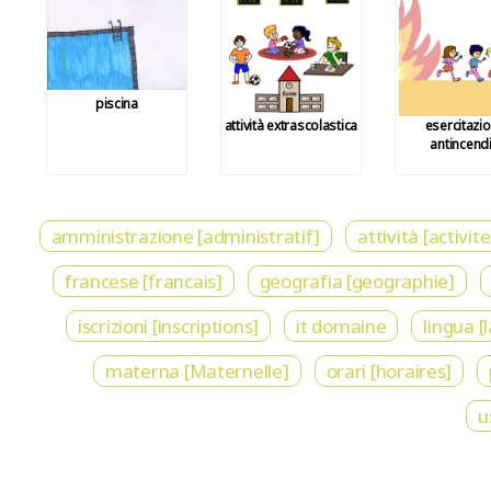
piscina
attività extrascolastica
esercitazi
antincend
amministrazione [administratif]
attività [activite
francese [francais]
geografia [geographie]
iscrizioni [inscriptions]
it domaine
lingua [
materna [Maternelle]
orari [horaires]
u