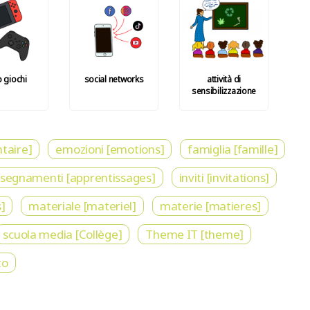
 giochi
social networks
attività di
sensibilizzazione
taire]
emozioni [emotions]
famiglia [famille]
nsegnamenti [apprentissages]
inviti [invitations]
]
materiale [materiel]
materie [matieres]
scuola media [Collège]
Theme IT [theme]
to