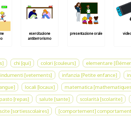
one
esercitazione
presentazione orale
video
io
antiterrorismo
s]
chi [qui]
colori [couleurs]
elementare [Élémen
indumenti [vetements]
infanzia [Petite enfance]
i
langue]
locali [locaux]
matematica [mathematiques
pasto [repas]
salute [sante]
scolarità [scolarite]
scite [sortiesscolaires]
[comportement] comportamen