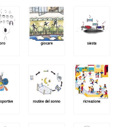
oro
giocare
siesta
à sportive
routine del sonno
ricreazione