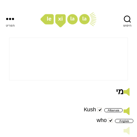
חיפוש
תפריט
LexiLaLa
מי
Kush
Albanais
who
Anglais