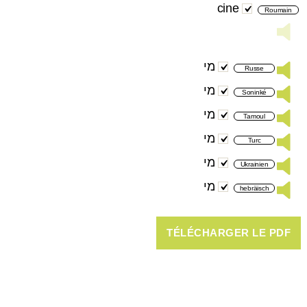
cine
Roumain
מי
Russe
מי
Soninké
מי
Tamoul
מי
Turc
מי
Ukrainien
מי
hebräisch