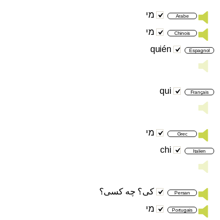
מי
Arabe
מי
Chinois
quién
Espagnol
qui
Français
מי
Grec
chi
Italien
کی؟ چه کسی؟
Persan
מי
Portugais