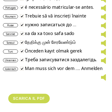
é necessário matricular-se antes.
Portugais
Trebuie să vă inscrieți înainte
Roumain
нужно записаться до …
Russe
xa da xa toxo safa sado
Soninké
தேதிக்கு முன் சேரவேண்டும்
Tamoul
Önceden kayıt olmak gerek
Turc
Треба записуватися заздалегідь.
Ukrainien
Man muss sich vor dem …. Anmelden
italienisch