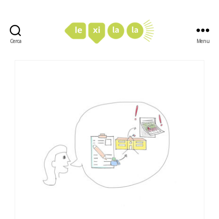
Cerca
Menu
LexiLaLa