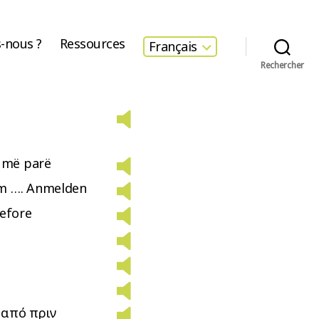
-nous ?
Ressources
Français
Rechercher
i më parë
m …. Anmelden
before
 από πριν