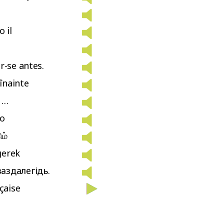
o il
r-se antes.
 înainte
 …
do
ம்
gerek
аздалегідь.
çaise