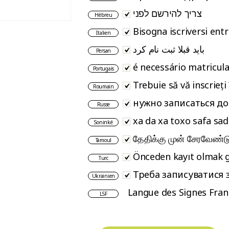
צריך להירשם לפני
Hébreu
Bisogna iscriversi entr
Italien
باید قبلا ثبت نام کرد
Persan
é necessário matricula
Portugais
Trebuie să vă inscrieți
Roumain
нужно записаться до
Russe
xa da xa toxo safa sa
Soninké
தேதிக்கு முன் சேரவேண்டு
Tamoul
Önceden kayıt olmak 
Turc
Треба записуватися з
Ukrainien
Langue des Signes Fran
LSF