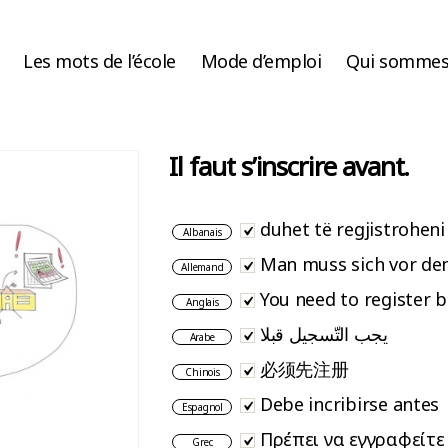
Les mots de l’école
Mode d’emploi
Qui sommes
Il faut s’inscrire avant.
duhet të regjistrohen
Albanais
Man muss sich vor de
Allemand
You need to register 
Anglais
يجب التّسجيل قبلا
Arabe
必须先注册
Chinois
Debe incribirse antes
Espagnol
Πρέπει να εγγραφείτε
Grec