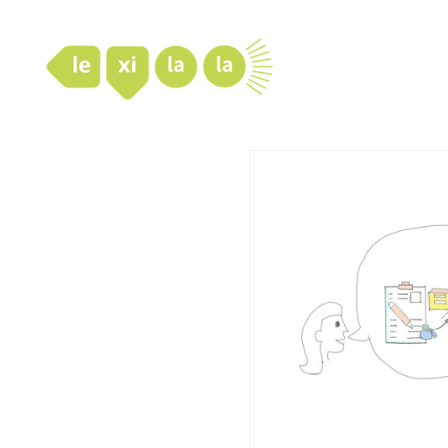
LexiLaLa