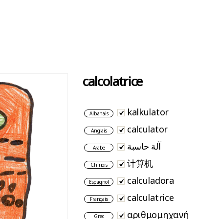
calcolatrice
kalkulator
Albanais
calculator
Anglais
آلة حاسبة
Arabe
计算机
Chinois
calculadora
Espagnol
calculatrice
Français
αριθμομηχανή
Grec