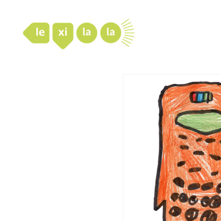
LexiLaLa