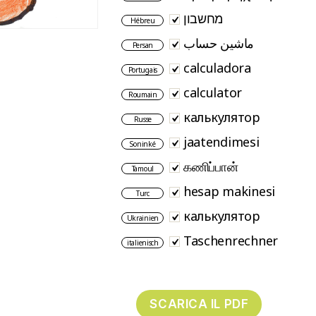
מחשבון
Hébreu
ماشین حساب
Persan
calculadora
Portugais
calculator
Roumain
калькулятор
Russe
jaatendimesi
Soninké
கணிப்பான்
Tamoul
hesap makinesi
Turc
калькулятор
Ukrainien
Taschenrechner
italienisch