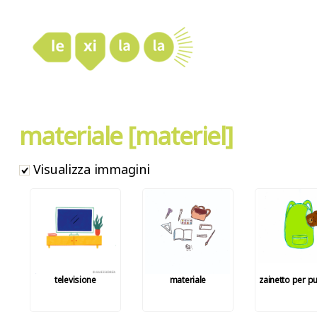
LexiLaLa
materiale [materiel]
Visualizza immagini
televisione
materiale
zainetto per p