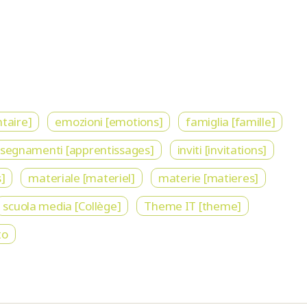
taire]
emozioni [emotions]
famiglia [famille]
nsegnamenti [apprentissages]
inviti [invitations]
]
materiale [materiel]
materie [matieres]
scuola media [Collège]
Theme IT [theme]
to