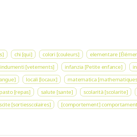
s]
chi [qui]
colori [couleurs]
elementare [Élémen
indumenti [vetements]
infanzia [Petite enfance]
i
langue]
locali [locaux]
matematica [mathematiques
pasto [repas]
salute [sante]
scolarità [scolarite]
scite [sortiesscolaires]
[comportement] comportamen