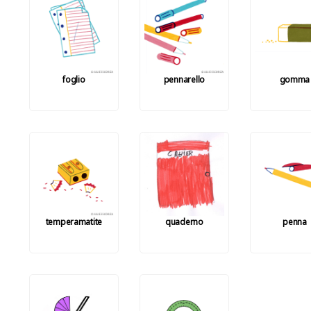
foglio
pennarello
gomma
temperamatite
quaderno
penna