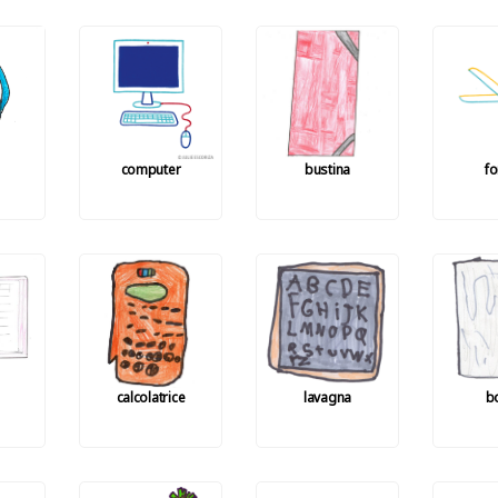
computer
bustina
fo
calcolatrice
lavagna
b