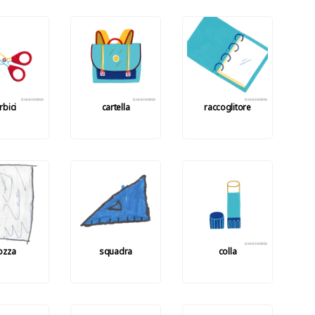
rbici
cartella
raccoglitore
ozza
squadra
colla