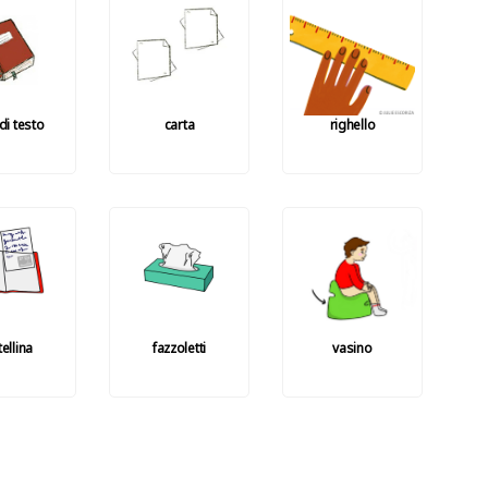
 di testo
carta
righello
tellina
fazzoletti
vasino