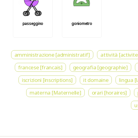
passeggino
goniometro
amministrazione [administratif]
attività [activite
francese [francais]
geografia [geographie]
iscrizioni [inscriptions]
it domaine
lingua [
materna [Maternelle]
orari [horaires]
u