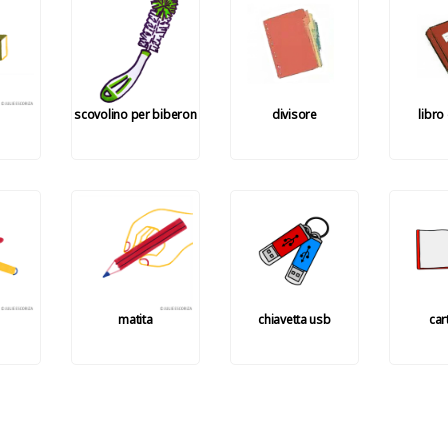
scovolino per biberon
divisore
libro
matita
chiavetta usb
car