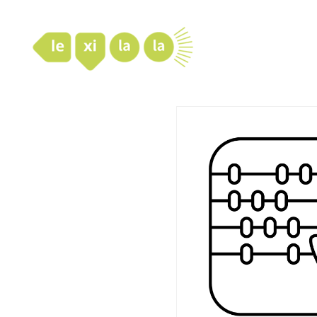
LexiLaLa