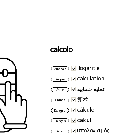
calcolo
llogaritje
Albanais
calculation
Anglais
عملية حسابية
Arabe
算术
Chinois
cálculo
Espagnol
calcul
Français
υπολογισμός
Grec