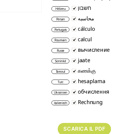
חשבון
Hébreu
محاسبه
Persan
cálculo
Portugais
calcul
Roumain
вычисление
Russe
jaate
Soninké
கணக்கு
Tamoul
hesaplama
Turc
обчислення
Ukrainien
Rechnung
italienisch