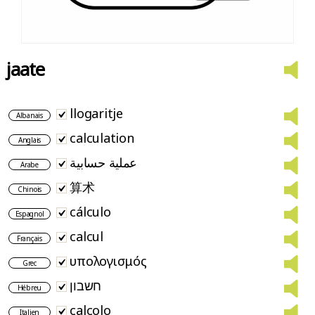
jaate
llogaritje
Albanais
calculation
Anglais
عملية حسابية
Arabe
算术
Chinois
cálculo
Espagnol
calcul
Français
υπολογισμός
Grec
חשבון
Hébreu
calcolo
Italien