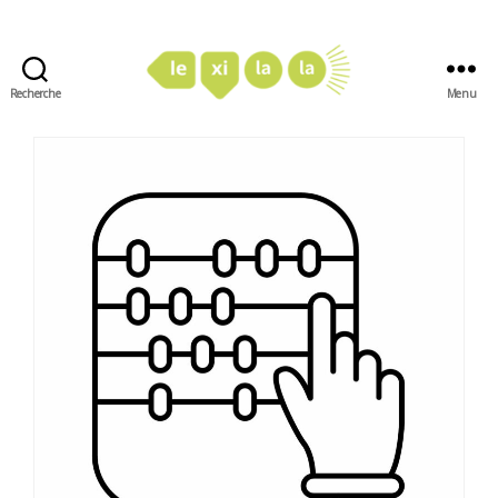
Recherche
Menu
LexiLaLa