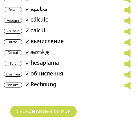
محاسبه
Persan
cálculo
Portugais
calcul
Roumain
вычисление
Russe
கணக்கு
Tamoul
hesaplama
Turc
обчислення
Ukrainien
Rechnung
soninke