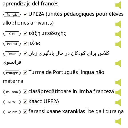
aprendizaje del francés
UPE2A (unités pédaogiques pour élèves
Français
allophones arrivants)
τάξη υποδοχής
Grec
אולפן
Hébreu
کلاس برای کودکان در حال یادگیری زبان
Persan
فرانسوی
Turma de Português língua não
Portugais
materna
clasăpregătitoare în limba franceză
Roumain
Класс UPE2A
Russe
faransi xaane xaranklasi be ga i dura ŋa
Soninké