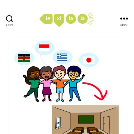
Cerca
Menu
LexiLaLa