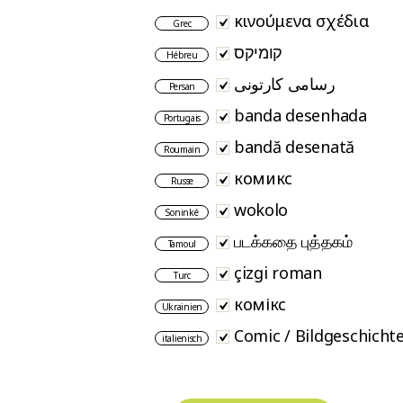
κινούμενα σχέδια
Grec
קומיקס
Hébreu
رسامی کارتونی
Persan
banda desenhada
Portugais
bandă desenată
Roumain
комикс
Russe
wokolo
Soninké
படக்கதை புத்தகம்
Tamoul
çizgi roman
Turc
комікс
Ukrainien
Comic / Bildgeschicht
italienisch