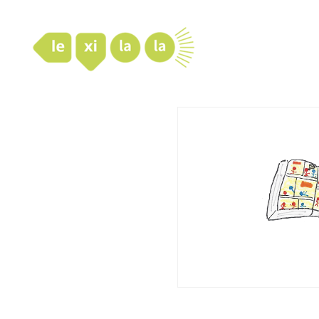
LexiLaLa