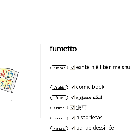
fumetto
është një libër me sh
Albanais
comic book
Anglais
قصّة مصوّرة
Arabe
漫画
Chinois
historietas
Espagnol
bande dessinée
Français