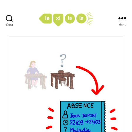
Cerca
Menu
LexiLaLa