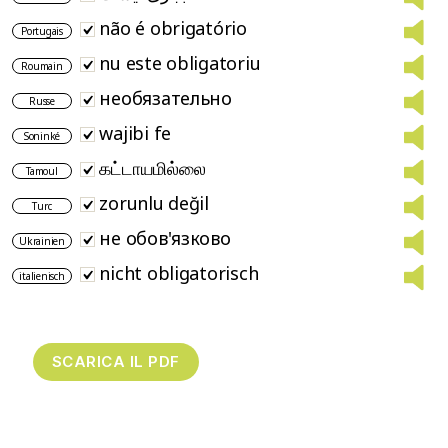
não é obrigatório
Portugais
nu este obligatoriu
Roumain
необязательно
Russe
wajibi fe
Soninké
கட்டாயமில்லை
Tamoul
zorunlu değil
Turc
не обов'язково
Ukrainien
nicht obligatorisch
italienisch