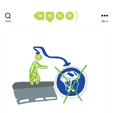
Cerca
Menu
LexiLaLa