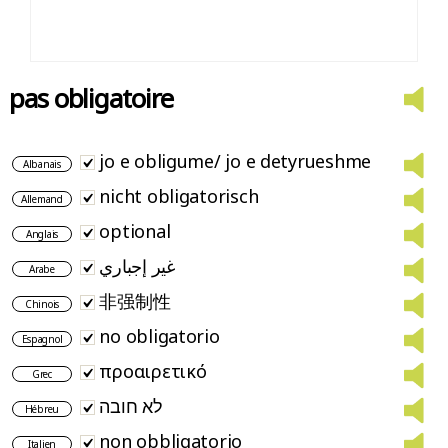
pas obligatoire
jo e obligume/ jo e detyrueshme
Albanais
nicht obligatorisch
Allemand
optional
Anglais
غير إجباري
Arabe
非强制性
Chinois
no obligatorio
Espagnol
προαιρετικό
Grec
לא חובה
Hébreu
non obbligatorio
Italien