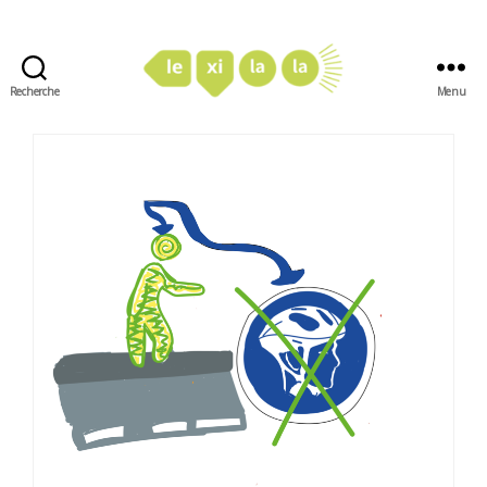
Recherche
Menu
LexiLaLa