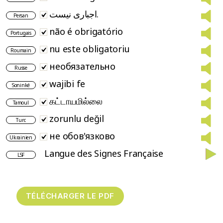
اجباری نیست.
Persan
não é obrigatório
Portugais
nu este obligatoriu
Roumain
необязательно
Russe
wajibi fe
Soninké
கட்டாயமில்லை
Tamoul
zorunlu değil
Turc
не обов'язково
Ukrainien
Langue des Signes Française
LSF