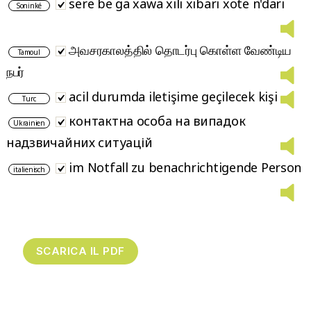
sere be ga xawa xili xibari xote n'dari
Soninké
அவசரகாலத்தில் தொடர்பு கொள்ள வேண்டிய
Tamoul
நபர்
acil durumda iletişime geçilecek kişi
Turc
контактна особа на випадок
Ukrainien
надзвичайних ситуацій
im Notfall zu benachrichtigende Person
italienisch