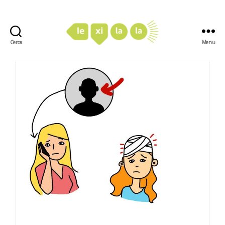
Cerca
Menu
LexiLaLa