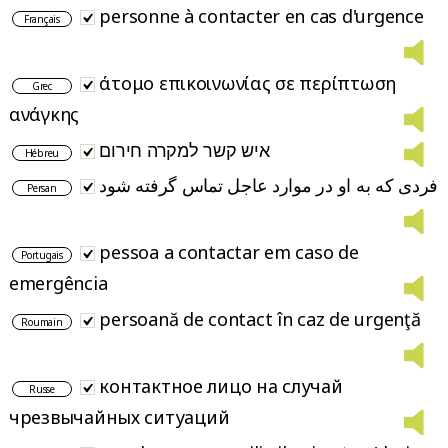
personne à contacter en cas d'urgence
Français
άτομο επικοινωνίας σε περίπτωση
Grec
ανάγκης
איש קשר למקרה חירום
Hébreu
فردی که به او در موارد عاجل تماس گرفته شود
Persan
pessoa a contactar em caso de
Portugais
emergência
persoană de contact în caz de urgenţă
Roumain
контактное лицо на случай
Russe
чрезвычайных ситуаций