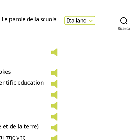
Le parole della scuola
Italiano
Ricerca
tokës
entific education
e et de la terre)
αι της γης