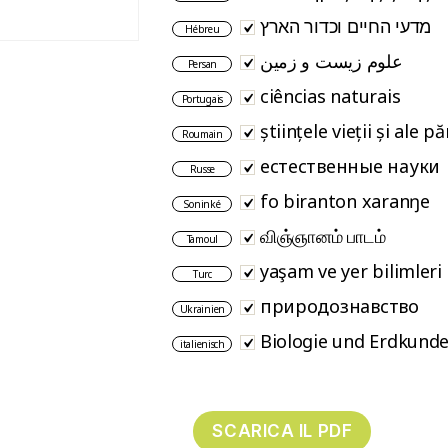
מדעי החיים וכדור הארץ
Hébreu
علوم زیست و زمین
Persan
ciências naturais
Portugais
științele vieții și ale 
Roumain
естественные науки
Russe
fo biranton xaranŋe
Soninké
விஞ்ஞானம் பாடம்
Tamoul
yaşam ve yer bilimleri
Turc
природознавство
Ukrainien
Biologie und Erdkund
italienisch