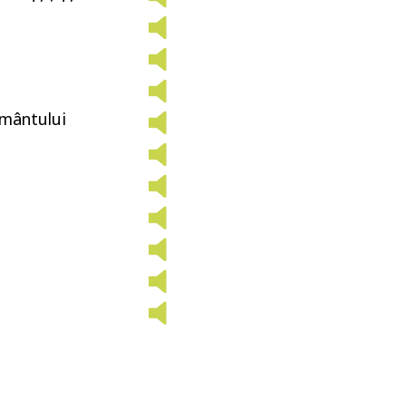
pământului
e