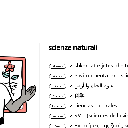
scienze naturali
shkencat e jetës dhe 
Albanais
environmental and sci
Anglais
علوم الحياة والأرض
Arabe
科学
Chinois
ciencias naturales
Espagnol
S.V.T. (sciences de la vi
Français
Επιστήμες της ζωής κ
Grec