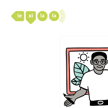
LexiLaLa