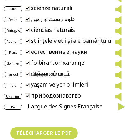
scienze naturali
Italien
علوم زیست و زمین
Persan
ciências naturais
Portugais
științele vieții și ale pământului
Roumain
естественные науки
Russe
fo biranton xaranŋe
Soninké
விஞ்ஞானம் பாடம்
Tamoul
yaşam ve yer bilimleri
Turc
природознавство
Ukrainien
Langue des Signes Française
LSF