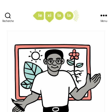
Recherche
Menu
LexiLaLa