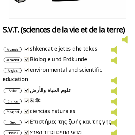
S.V.T. (sciences de la vie et de la terre)
shkencat e jetës dhe tokës
Albanais
Biologie und Erdkunde
Allemand
environmental and scientific
Anglais
education
علوم الحياة والأرض
Arabe
科学
Chinois
ciencias naturales
Espagnol
Επιστήμες της ζωής και της γης
Grec
מדעי החיים וכדור הארץ
Hébreu