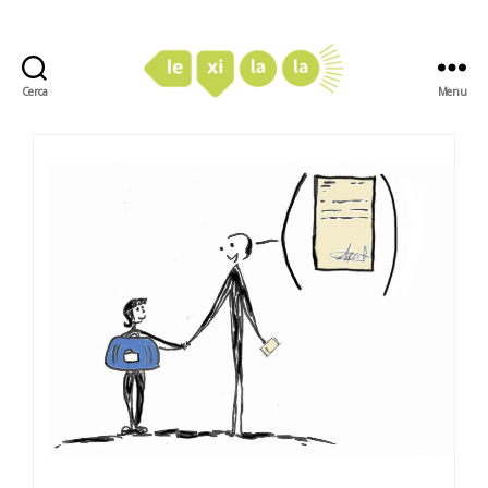
Cerca
Menu
LexiLaLa