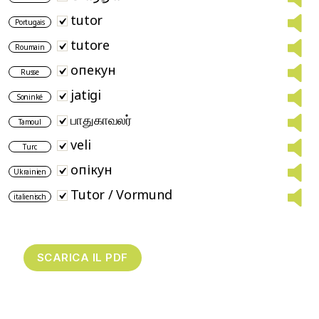
tutor
Portugais
tutore
Roumain
опекун
Russe
jatigi
Soninké
பாதுகாவலர்
Tamoul
veli
Turc
опікун
Ukrainien
Tutor / Vormund
italienisch