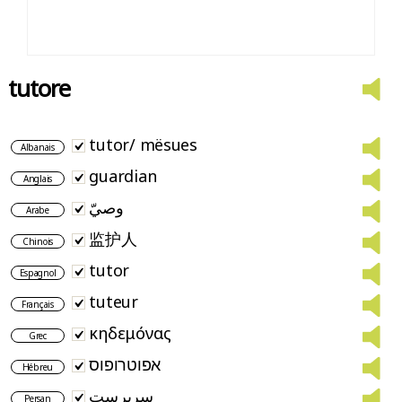
tutore
tutor/ mësues
Albanais
guardian
Anglais
وصيّ
Arabe
监护人
Chinois
tutor
Espagnol
tuteur
Français
κηδεμόνας
Grec
אפוטרופוס
Hébreu
سرپرست
Persan