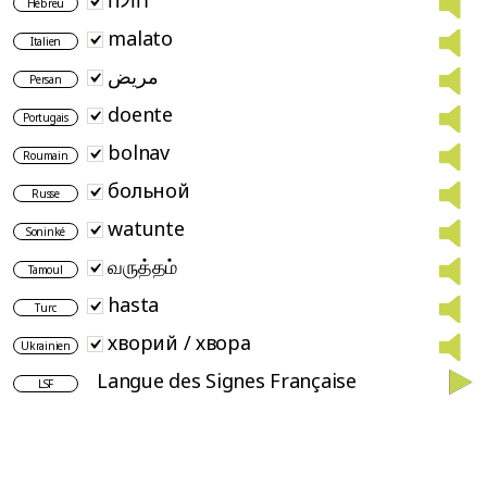
Hébreu
malato
Italien
مریض
Persan
doente
Portugais
bolnav
Roumain
больной
Russe
watunte
Soninké
வருத்தம்
Tamoul
hasta
Turc
хворий / хвора
Ukrainien
Langue des Signes Française
LSF