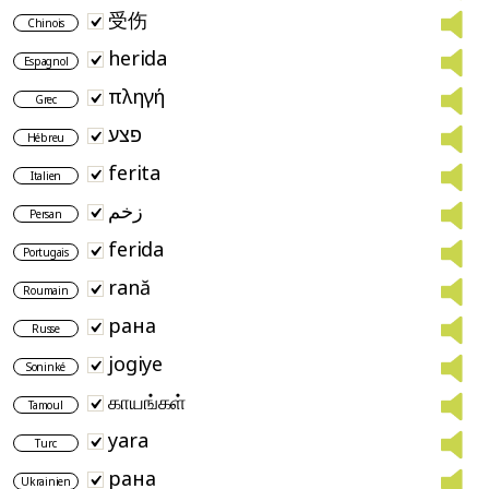
受伤
Chinois
herida
Espagnol
πληγή
Grec
פצע
Hébreu
ferita
Italien
زخم
Persan
ferida
Portugais
rană
Roumain
рана
Russe
jogiye
Soninké
காயங்கள்
Tamoul
yara
Turc
рана
Ukrainien