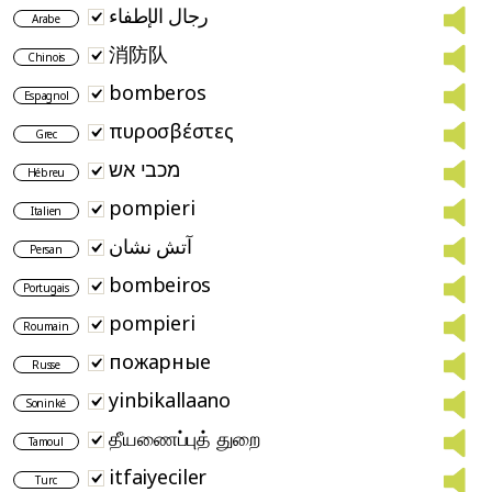
رجال الإطفاء
Arabe
消防队
Chinois
bomberos
Espagnol
πυροσβέστες
Grec
מכבי אש
Hébreu
pompieri
Italien
آتش نشان
Persan
bombeiros
Portugais
pompieri
Roumain
пожарные
Russe
yinbikallaano
Soninké
தீயணைப்புத் துறை
Tamoul
itfaiyeciler
Turc