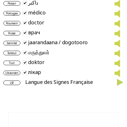
داکتر
Persan
médico
Portugais
doctor
Roumain
врач
Russe
jaarandaana / dogotooro
Soninké
மருத்துவர்
Tamoul
doktor
Turc
лікар
Ukrainien
Langue des Signes Française
LSF