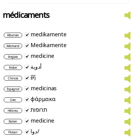
médicaments
medikamente
Albanais
Medikamente
Allemand
medicine
Anglais
أدوية
Arabe
药
Chinois
medicinas
Espagnol
φάρμακα
Grec
תרופות
Hébreu
medicine
Italien
دوا/
Persan