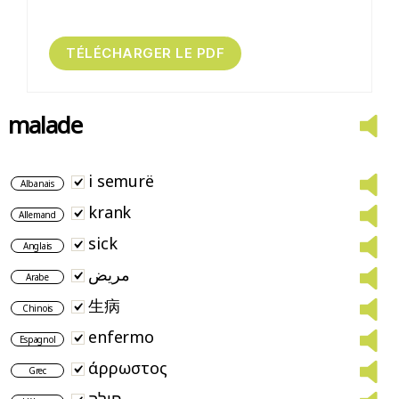
malade
i semurë
Albanais
krank
Allemand
sick
Anglais
مريض
Arabe
生病
Chinois
enfermo
Espagnol
άρρωστος
Grec
חולה