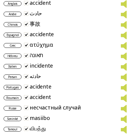
accident
Anglais
حادث
Arabe
事故
Chinois
accidente
Espagnol
ατύχημα
Grec
תאונה
Hébreu
incidente
Italien
حادثه
Persan
acidente
Portugais
accident
Roumain
несчастный случай
Russe
masiibo
Soninké
விபத்து
Tamoul