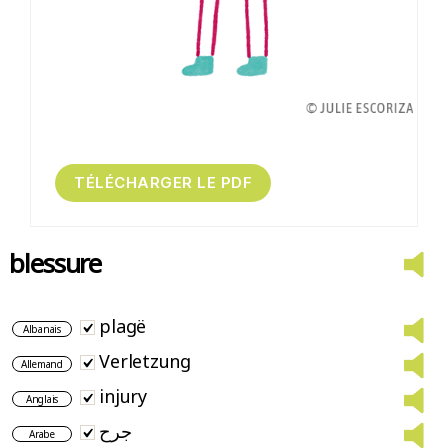
blessure
plagë
Albanais
Verletzung
Allemand
injury
Anglais
جرح
Arabe