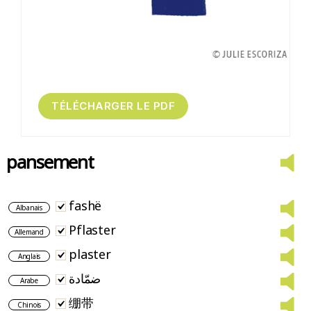
pansement
fashë
Albanais
Pflaster
Allemand
plaster
Anglais
ضمّادة
Arabe
绷带
Chinois