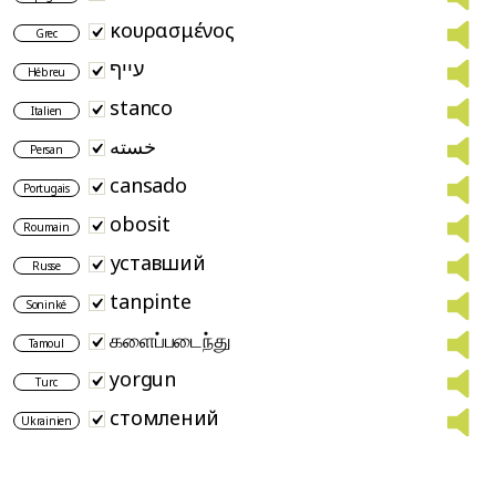
κουρασμένος
Grec
עייף
Hébreu
stanco
Italien
خسته
Persan
cansado
Portugais
obosit
Roumain
уставший
Russe
tanpinte
Soninké
களைப்படைந்து
Tamoul
yorgun
Turc
стомлений
Ukrainien