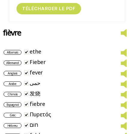
fièvre
ethe
Albanais
Fieber
Allemand
fever
Anglais
حمى
Arabe
发烧
Chinois
fiebre
Espagnol
Πυρετός
Grec
חום
Hébreu