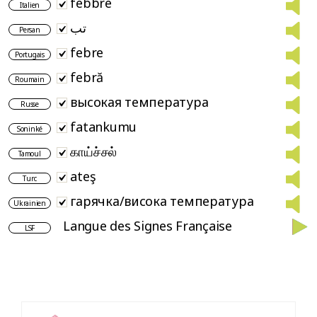
febbre
Italien
تب
Persan
febre
Portugais
febră
Roumain
высокая температура
Russe
fatankumu
Soninké
காய்ச்சல்
Tamoul
ateş
Turc
гарячка/висока температура
Ukrainien
Langue des Signes Française
LSF