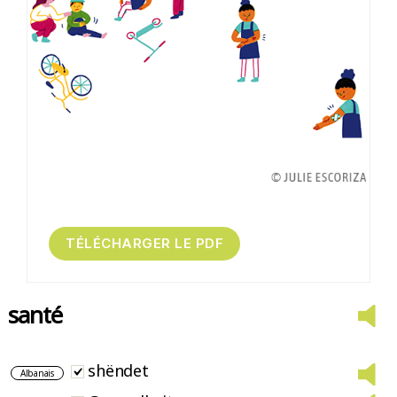
santé
shëndet
Albanais