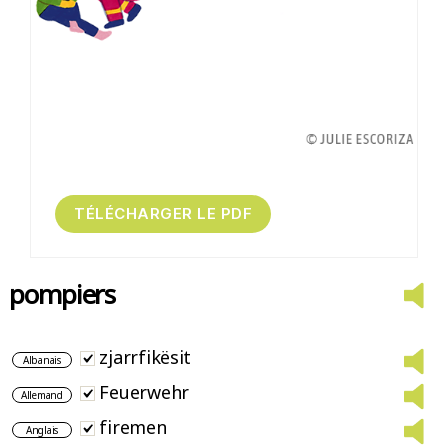
pompiers
zjarrfikësit
Albanais
Feuerwehr
Allemand
firemen
Anglais