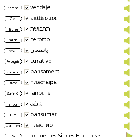
vendaje
Espagnol
επίδεσμος
Grec
תחבושת
Hébreu
cerotto
Italien
پانسمان
Persan
curativo
Portugais
pansament
Roumain
пластырь
Russe
lanbure
Soninké
கட்டு
Tamoul
pansuman
Turc
пластир
Ukrainien
Langue des Signes Française
LSF