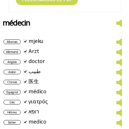
médecin
mjeku
Albanais
Arzt
Allemand
doctor
Anglais
طبيب
Arabe
医生
Chinois
médico
Espagnol
γιατρός
Grec
רופא
Hébreu
medico
Italien