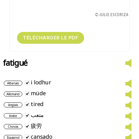
fatigué
i lodhur
Albanais
müde
Allemand
tired
Anglais
متعب
Arabe
疲劳
Chinois
cansado
Espagnol