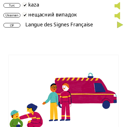
kaza
Turc
нещасний випадок
Ukrainien
Langue des Signes Française
LSF