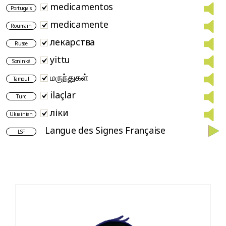
medicamentos
Portugais
medicamente
Roumain
лекарства
Russe
yittu
Soninké
மருந்துகள்
Tamoul
ilaçlar
Turc
ліки
Ukrainien
Langue des Signes Française
LSF