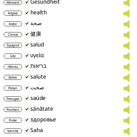
Gesundheit
Allemand
health
Anglais
صحة
Arabe
健康
Chinois
salud
Espagnol
υγεία
Grec
בריאות
Hébreu
salute
Italien
صحت
Persan
saúde
Portugais
sănătate
Roumain
здоровье
Russe
Saha
Soninké