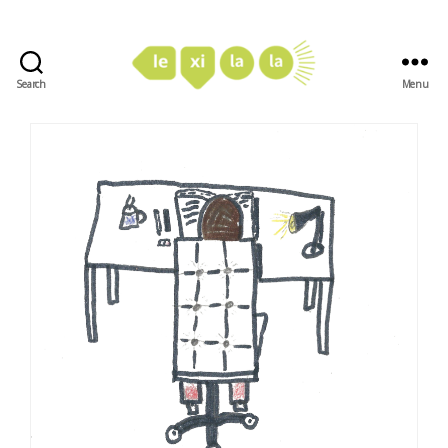
Search
Menu
LexiLaLa