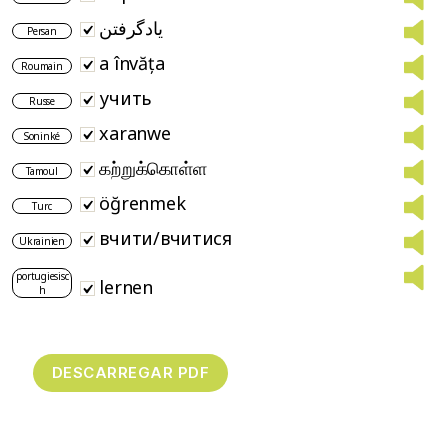
یادگرفتن
Persan
a învăța
Roumain
учить
Russe
xaranwe
Soninké
கற்றுக்கொள்ள
Tamoul
öğrenmek
Turc
вчити/вчитися
Ukrainien
portugiesisc
lernen
h