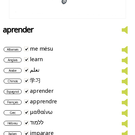
aprender
me mësu
Albanais
learn
Anglais
تعلم
Arabe
学习
Chinois
aprender
Espagnol
apprendre
Français
μαθαίνω
Grec
ללמוד
Hébreu
imparare
Italien