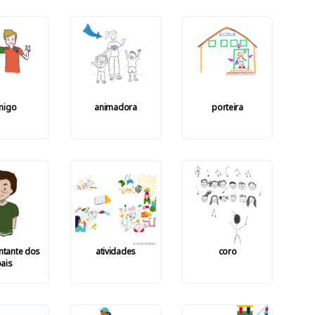
migo
animadora
porteira
ntante dos
atividades
coro
ais