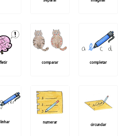
separar
imaginar
fletir
comparar
completar
linhar
numerar
circundar