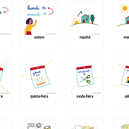
ontem
manhã
mei
ra
quinta-feira
sexta-feira
sá