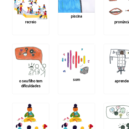
piscina
recreio
pronúnci
som
o seu filho tem
aprende
dificuldades