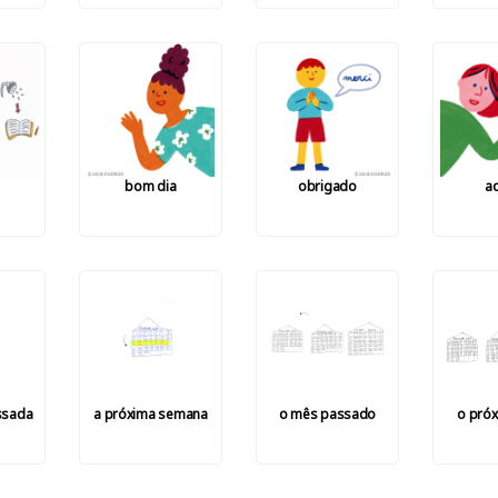
bom dia
obrigado
a
ssada
a próxima semana
o mês passado
o pró