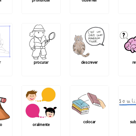
r
pronunciar
observar
r
procurar
descrever
re
colocar
sub
to
oralmente