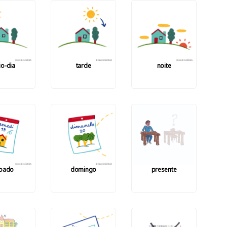
o-dia
tarde
noite
bado
domingo
presente