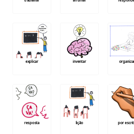
trabalhar
arrumar
responde
explicar
inventar
organiza
resposta
lição
por escri