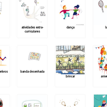
atividades extra-
dança
l
curriculares
etivos
banda desenhada
brincar
aniv