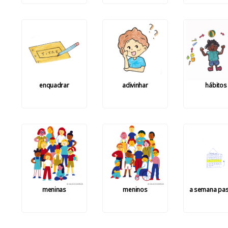
enquadrar
adivinhar
hábitos
meninas
meninos
a semana pa