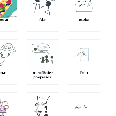
enhar
falar
escrita
ntar
o seu filho fez
léxico
progressos.