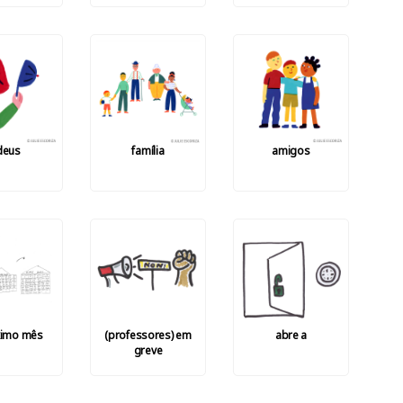
deus
família
amigos
ximo mês
(professores) em
abre a
greve