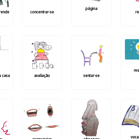
página
prende
concentrar-se
re
res
a casa
avaliação
sentar-se
voca