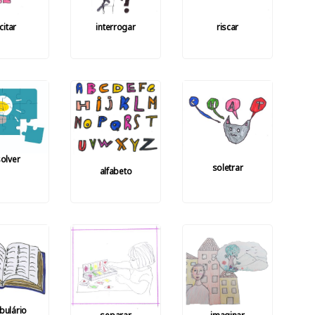
citar
interrogar
riscar
olver
soletrar
alfabeto
bulário