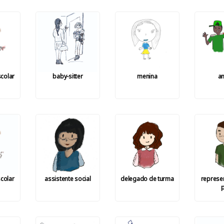
colar
baby-sitter
menina
a
colar
assistente social
delegado de turma
represe
p