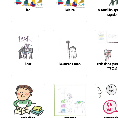
ler
leitura
o seu filho a
rápido
ligar
levantar a mão
trabalhos par
(TPC´s)