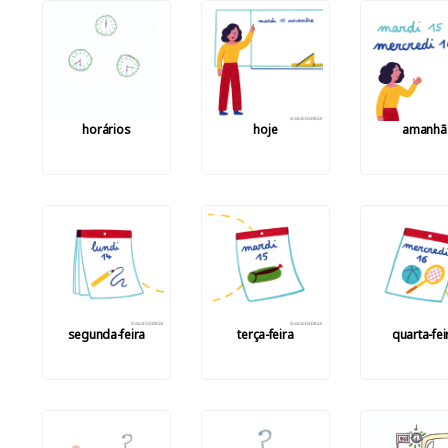
horários
hoje
amanhã
segunda-feira
terça-feira
quarta-fei