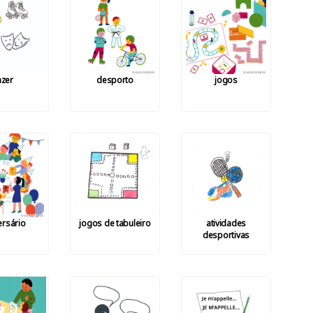
azer
desporto
jogos
ersário
jogos de tabuleiro
atividades
desportivas