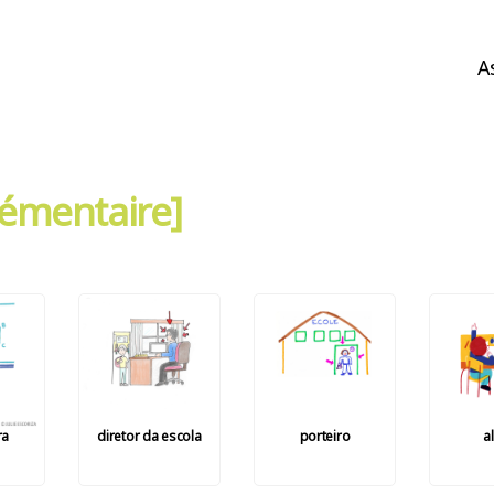
A
Élémentaire]
ra
diretor da escola
porteiro
a