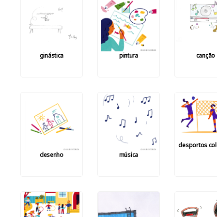
ginástica
pintura
canção
desportos col
desenho
música