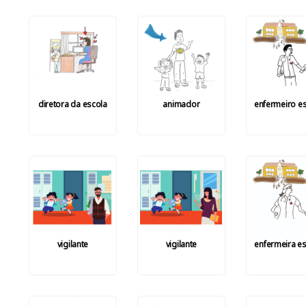
diretora da escola
animador
enfermeiro es
vigilante
vigilante
enfermeira es