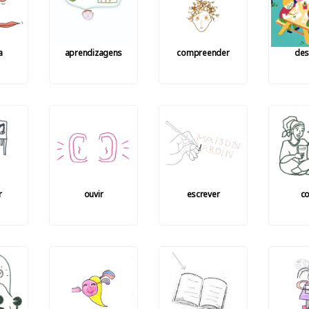
a
aprendizagens
compreender
des
r
ouvir
escrever
co