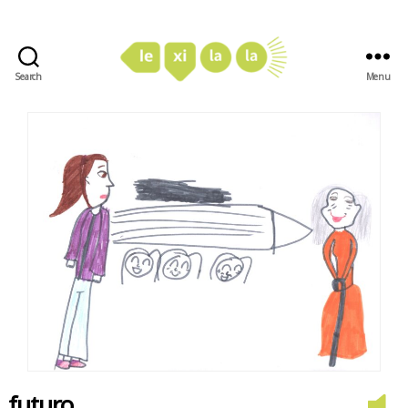
Search
Menu
LexiLaLa
futuro