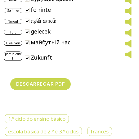
fo rinte
Soninké
எதிர் காலம்
Tamoul
gelecek
Turc
майбутній час
Ukrainien
portugiesisc
Zukunft
h
1.º ciclo do ensino básico
escola básica de 2.º e 3.º ciclos
francês