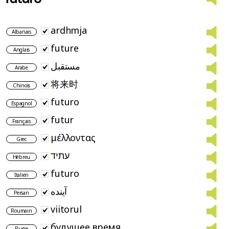
ardhmja
Albanais
future
Anglais
مستقبل
Arabe
将来时
Chinois
futuro
Espagnol
futur
Français
μέλλοντας
Grec
עתיד
Hébreu
futuro
Italien
آینده
Persan
viitorul
Roumain
будущее время
Russe