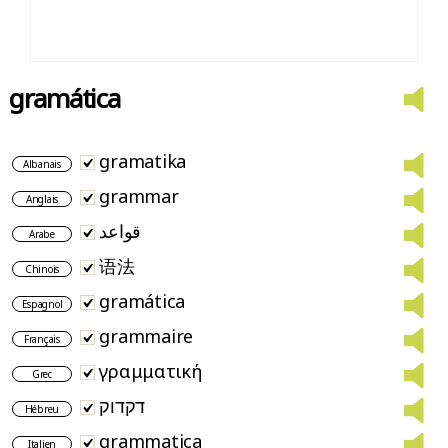
gramática
gramatika
Albanais
grammar
Anglais
قواعد
Arabe
语法
Chinois
gramática
Espagnol
grammaire
Français
γραμματική
Grec
דקדוק
Hébreu
grammatica
Italien