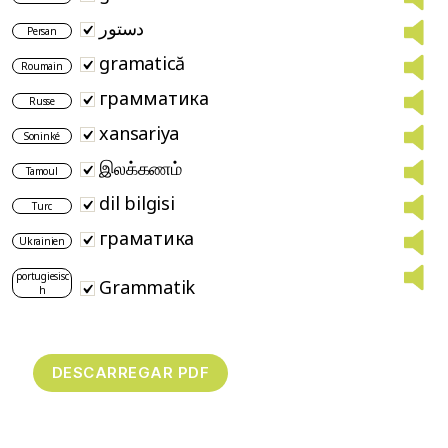
دستور
Persan
gramatică
Roumain
грамматика
Russe
xansariya
Soninké
இலக்கணம்
Tamoul
dil bilgisi
Turc
граматика
Ukrainien
portugiesisc
Grammatik
h