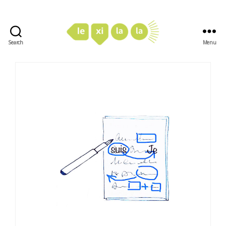
Search
Menu
LexiLaLa