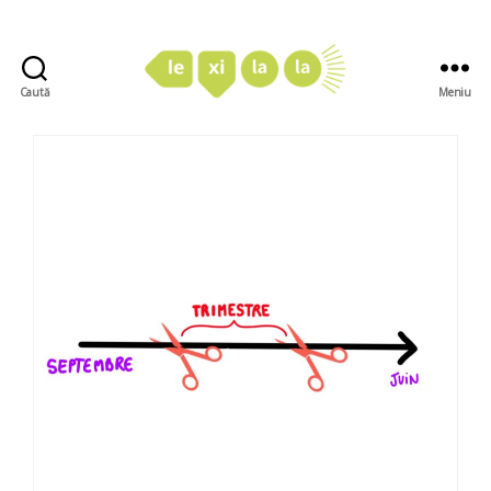
Caută
Meniu
LexiLaLa