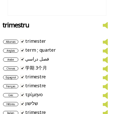
trimestru
trimester
Albanais
term ; quarter
Anglais
فصل دراسي
Arabe
学期 3个月
Chinois
trimestre
Espagnol
trimestre
Français
τρίμηνο
Grec
שלישון
Hébreu
trimestre
Italien