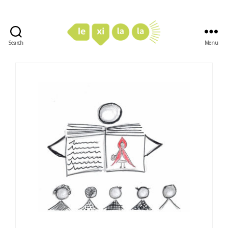
Search
Menu
LexiLaLa