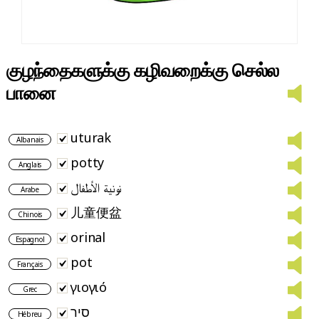
குழந்தைகளுக்கு கழிவறைக்கு செல்ல
பானை
uturak
Albanais
potty
Anglais
نونية الأطفال
Arabe
儿童便盆
Chinois
orinal
Espagnol
pot
Français
γιογιό
Grec
סיר
Hébreu