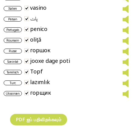
vasino
Italien
پات
Persan
penico
Portugais
oliţă
Roumain
горшок
Russe
jooxe dage poti
Soninké
Topf
Tamilisch
lazımlık
Turc
горщик
Ukrainien