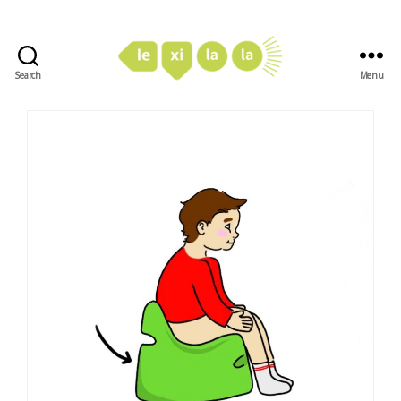
Search
Menu
LexiLaLa