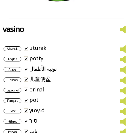
vasino
uturak
Albanais
potty
Anglais
نونية الأطفال
Arabe
儿童便盆
Chinois
orinal
Espagnol
pot
Français
γιογιό
Grec
סיר
Hébreu
پات
Persan