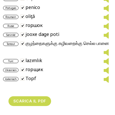
penico
Portugais
oliţă
Roumain
горшок
Russe
jooxe dage poti
Soninké
குழந்தைகளுக்கு கழிவறைக்கு செல்ல பானை
Tamoul
lazımlık
Turc
горщик
Ukrainien
Topf
italienisch