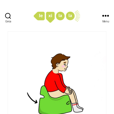
Cerca
Menu
LexiLaLa