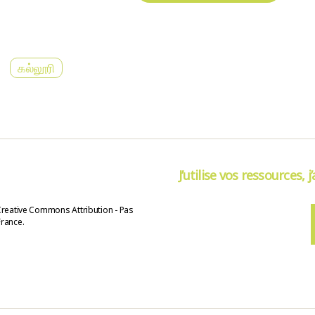
கல்லூரி
J’utilise vos ressources, j
Creative Commons Attribution - Pas
France.