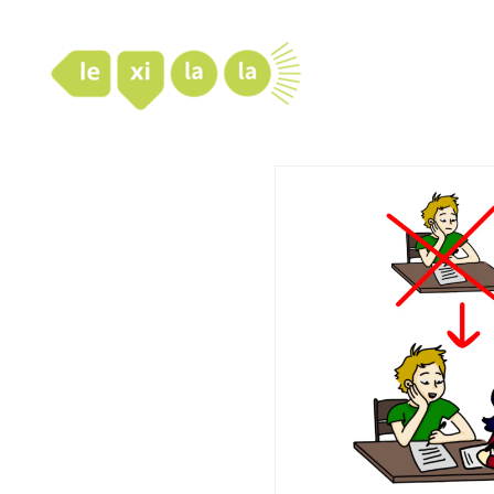
LexiLaLa