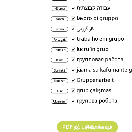
עבודה קבוצתית
Hébreu
lavoro di gruppo
Italien
کار گروهی
Persan
trabalho em grupo
Portugais
lucru în grup
Roumain
групповая работа
Russe
jaama su kafumante g
Soninké
Gruppenarbeit
Tamilisch
grup çalışması
Turc
групова робота
Ukrainien