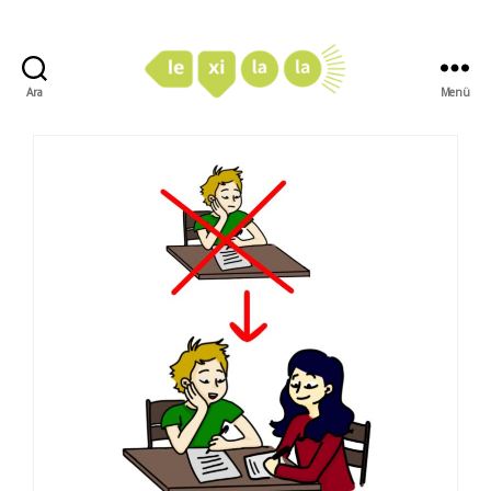
Ara
Menü
LexiLaLa