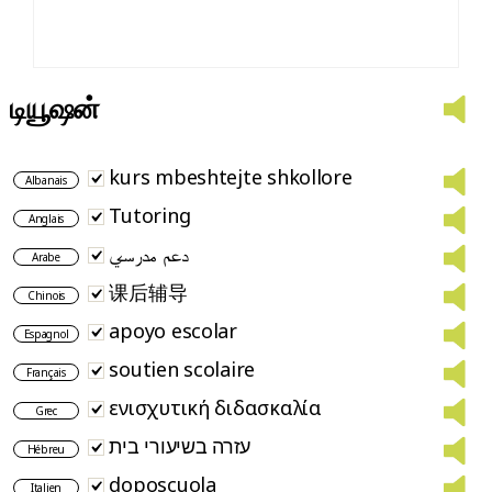
டியூஷன்
kurs mbeshtejte shkollore
Albanais
Tutoring
Anglais
دعم مدرسي
Arabe
课后辅导
Chinois
apoyo escolar
Espagnol
soutien scolaire
Français
ενισχυτική διδασκαλία
Grec
עזרה בשיעורי בית
Hébreu
doposcuola
Italien