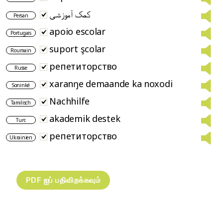
کمک آموزشی
Persan
apoio escolar
Portugais
suport şcolar
Roumain
репетиторство
Russe
xaranŋe demaande ka noxodi
Soninké
Nachhilfe
Tamilisch
akademik destek
Turc
репетиторствo
Ukrainien