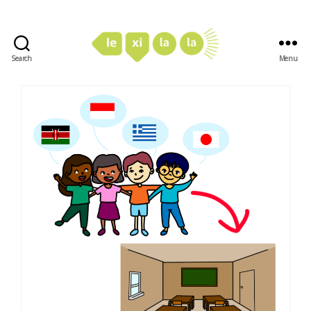
Search
Menu
LexiLaLa