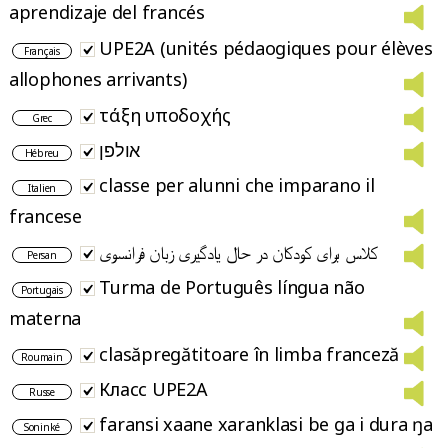
aprendizaje del francés
UPE2A (unités pédaogiques pour élèves
Français
allophones arrivants)
τάξη υποδοχής
Grec
אולפן
Hébreu
classe per alunni che imparano il
Italien
francese
کلاس برای کودکان در حال یادگیری زبان فرانسوی
Persan
Turma de Português língua não
Portugais
materna
clasăpregătitoare în limba franceză
Roumain
Класс UPE2A
Russe
faransi xaane xaranklasi be ga i dura ŋa
Soninké