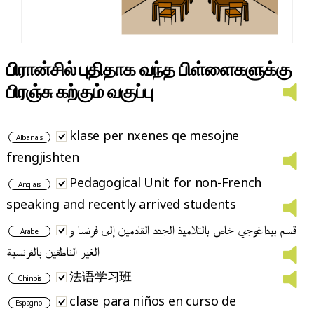
பிரான்சில் புதிதாக வந்த பிள்ளைகளுக்கு
பிரஞ்சு கற்கும் வகுப்பு
klase per nxenes qe mesojne
Albanais
frengjishten
Pedagogical Unit for non-French
Anglais
speaking and recently arrived students
قسم بيداغوجي خاص بالتلاميذ الجدد القادمين إلى فرنسا و
Arabe
الغير الناطقين بالفرنسية
法语学习班
Chinois
clase para niños en curso de
Espagnol