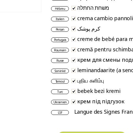
משחת החתלה
Hébreu
crema cambio pannol
Italien
کرم پوشک
Persan
creme de bebé para m
Portugais
cremă pentru schimba
Roumain
крем для смены под
Russe
leminandaarite (a seno
Soninké
புதிய களிம்பு
Tamoul
bebek bezi kremi
Turc
крем під підгузок
Ukrainien
Langue des Signes Fran
LSF