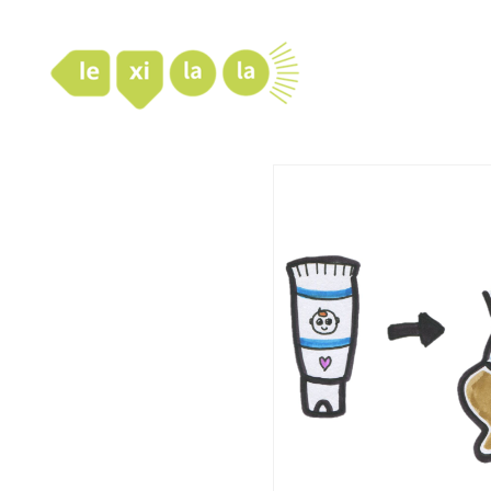
LexiLaLa