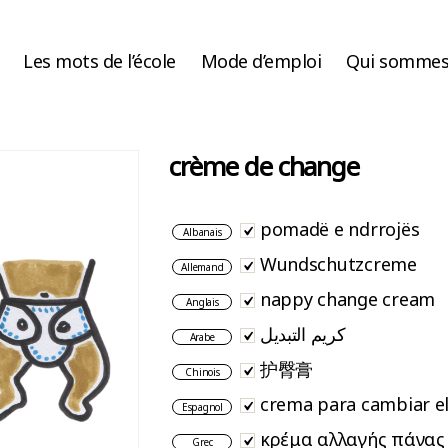
Les mots de l’école
Mode d’emploi
Qui sommes
crème de change
pomadë e ndrrojës
Albanais
Wundschutzcreme
Allemand
nappy change cream
Anglais
كريم التبديل
Arabe
护臀膏
Chinois
crema para cambiar el
Espagnol
κρέμα αλλαγής πάνας
Grec