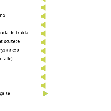
ino
uda de fralda
t scutece
гузников
 falle)
çaise