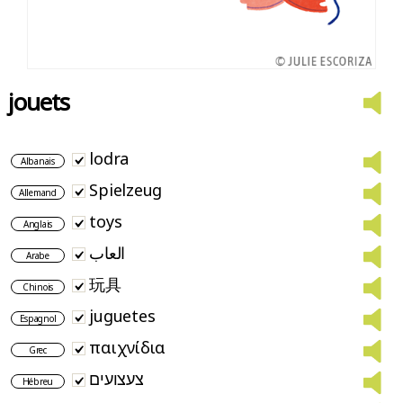
jouets
lodra
Albanais
Spielzeug
Allemand
toys
Anglais
العاب
Arabe
玩具
Chinois
juguetes
Espagnol
παιχνίδια
Grec
צעצועים
Hébreu