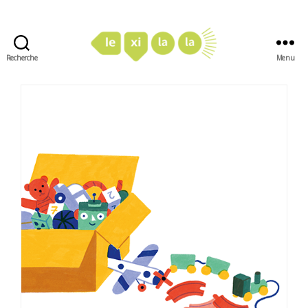
Recherche
Menu
LexiLaLa