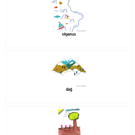
okyanus
dağ