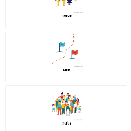
orman
sınır
nüfus