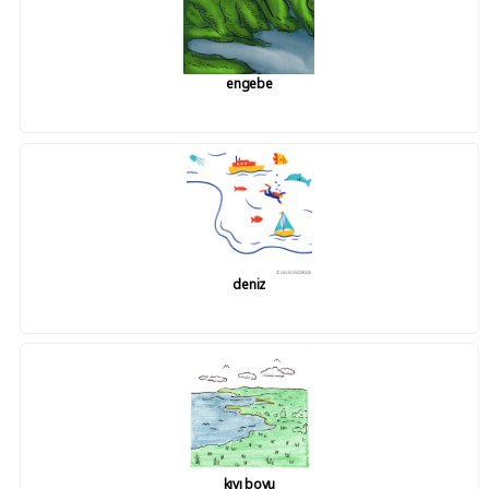
engebe
deniz
kıyı boyu