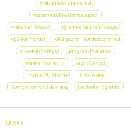
malzemeler [matieres]
matematik [mathematiques]
mekanlar [locaux]
öğrenme [apprentissages]
öğünler [repas]
okul gezileri [sortiesscolaires]
ortaokul [Collège]
program [horaires]
renkler [couleurs]
sağlık [sante]
Theme TU [theme]
tr domaine
[comportement] davranış
[scolarite] öğrenim
Licence