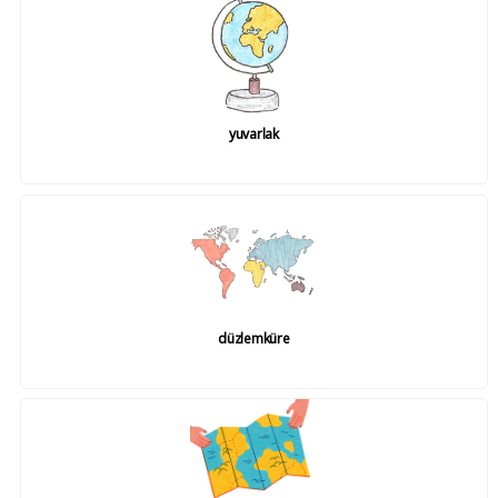
yuvarlak
düzlemküre