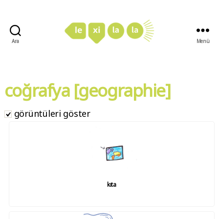
Ara
Menü
LexiLaLa
coğrafya [geographie]
görüntüleri göster
kıta