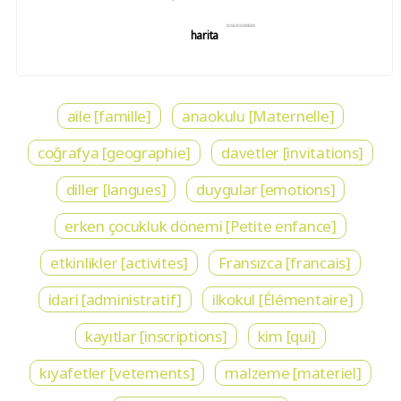
harita
aile [famille]
anaokulu [Maternelle]
coğrafya [geographie]
davetler [invitations]
diller [langues]
duygular [emotions]
erken çocukluk dönemi [Petite enfance]
etkinlikler [activites]
Fransızca [francais]
idari [administratif]
ilkokul [Élémentaire]
kayıtlar [inscriptions]
kim [qui]
kıyafetler [vetements]
malzeme [materiel]