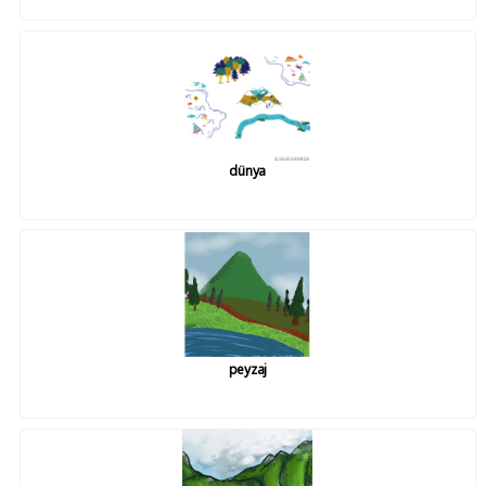
dünya
peyzaj