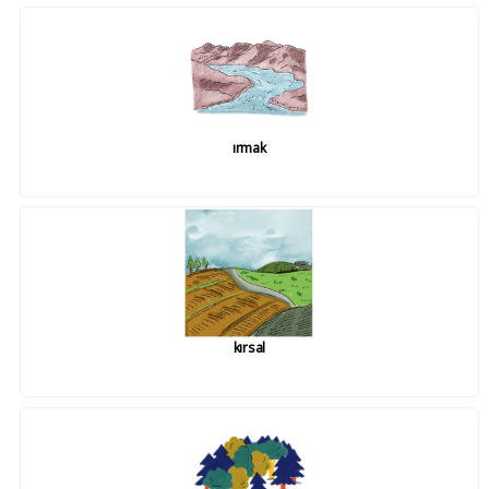
ırmak
kırsal