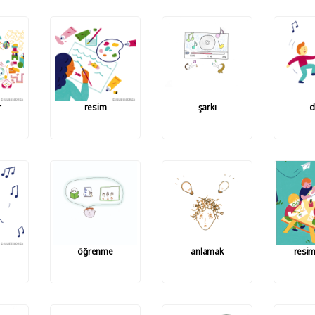
r
resim
şarkı
d
öğrenme
anlamak
resim