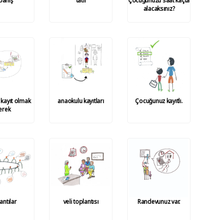
panış
tatil
Çocuğunuzu saat kaçta
alacaksınız?
kayıt olmak
anaokulu kayıtları
Çocuğunuz kayıtlı.
erek
antılar
veli toplantısı
Randevunuz var.