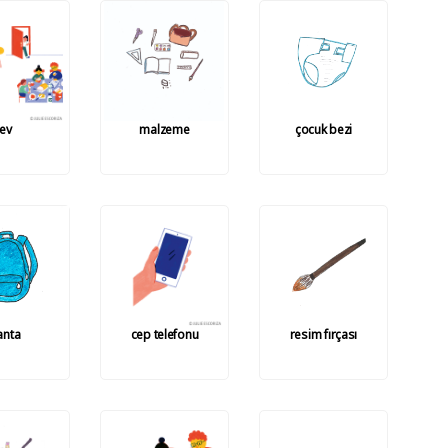
ev
malzeme
çocuk bezi
anta
cep telefonu
resim fırçası