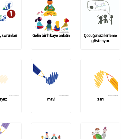
 sorunları
Gelin bir hikaye anlatın
Çocuğunuz ilerleme
gösteriyor.
eyaz
mavi
sarı