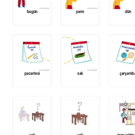
bugün
yarın
dün
pazartesi
salı
çarşamb