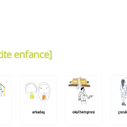
ite enfance]
arkadaş
okul hemşiresi
çocuk