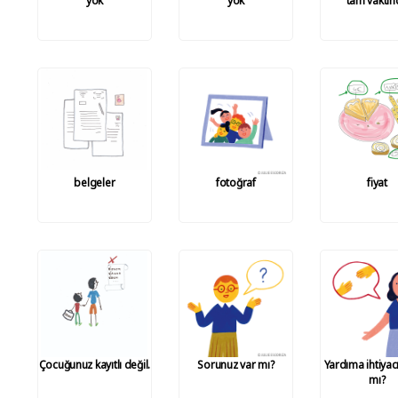
yok
yok
tam vaktin
belgeler
fotoğraf
fiyat
Çocuğunuz kayıtlı değil.
Sorunuz var mı?
Yardıma ihtiyacı
mı?