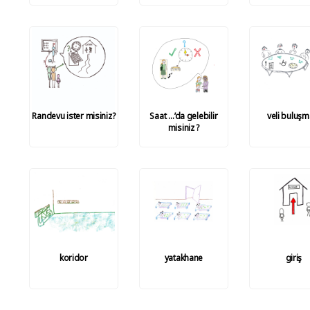
Randevu ister misiniz?
Saat …’da gelebilir
veli buluşm
misiniz ?
koridor
yatakhane
giriş