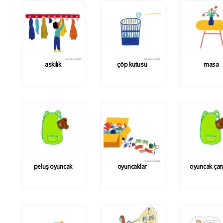
askılık
çöp kutusu
masa
peluş oyuncak
oyuncaklar
oyuncak çan