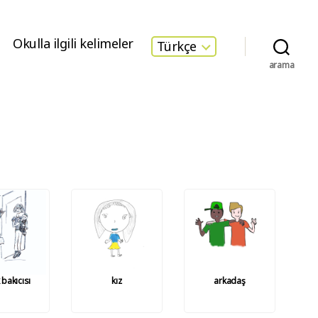
Okulla ilgili kelimeler
Türkçe
arama
 bakıcısı
kız
arkadaş