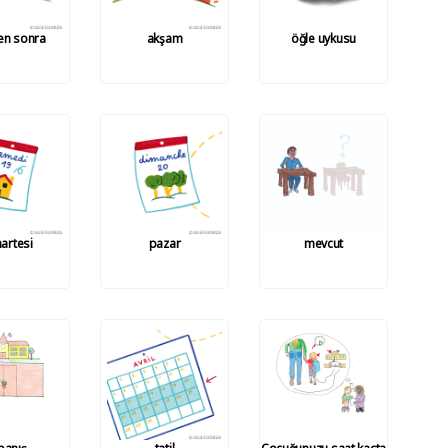
en sonra
akşam
öğle uykusu
artesi
pazar
mevcut