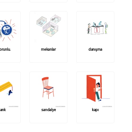
orunlu.
mekanlar
danışma
ank
sandalye
kapı