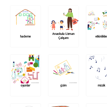
Anaokulu Uzman
hademe
etkinlikle
Çalışanı
oyunlar
çizim
müzik