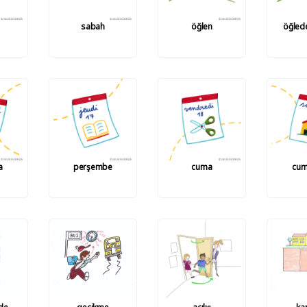
sabah
öğlen
öğled
a
perşembe
cuma
cum