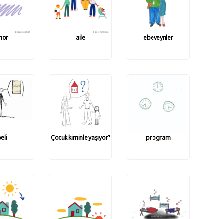
mor
aile
ebeveynler
veli
Çocuk kiminle yaşıyor?
program