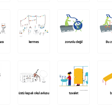
ası
kermes
zorunlu değil
Bu z
üstü kapalı okul avlusu
tuvalet
b