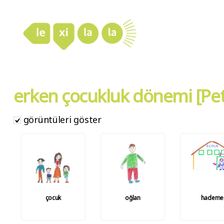
LexiLaLa
erken çocukluk dönemi [Pet
görüntüleri göster
çocuk
oğlan
hademe