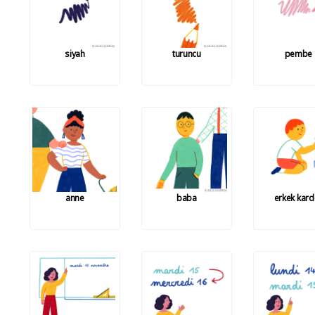
siyah
turuncu
pembe
anne
baba
erkek kard