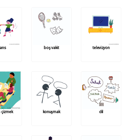
ans
boş vakit
televizyon
 çizmek
konuşmak
dil