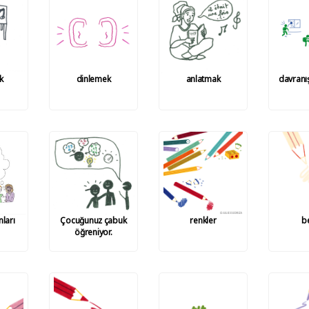
k
dinlemek
anlatmak
davranış
nları
Çocuğunuz çabuk
renkler
b
öğreniyor.