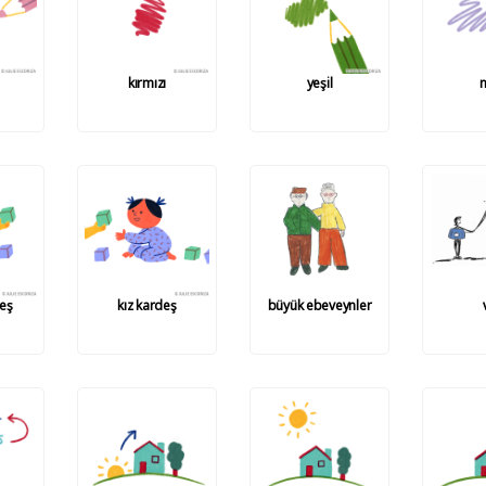
kırmızı
yeşil
eş
kız kardeş
büyük ebeveynler