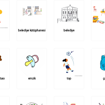
belediye kütüphanesi
belediye
tası
emzik
top
ç