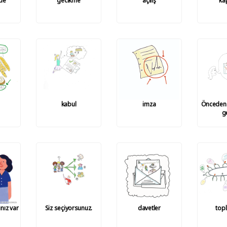
de
gecikme
açılış
ka
kabul
imza
Önceden 
g
nız var
Siz seçiyorsunuz.
davetler
topl