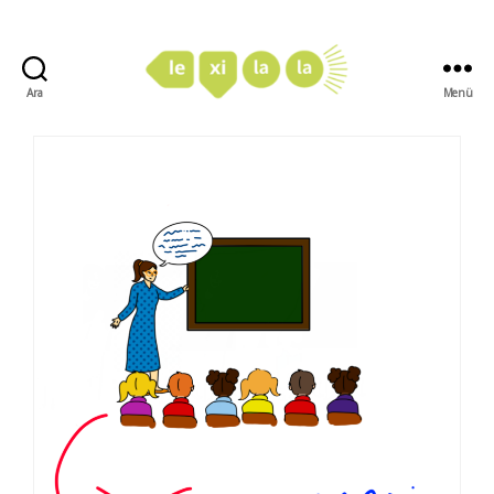
Ara
Menü
LexiLaLa