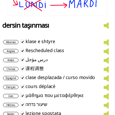
dersin taşınması
klase e shtyre
Albanais
Rescheduled class
Anglais
درس مؤجل
Arabe
课程调整
Chinois
clase desplazada / curso movido
Espagnol
cours déplacé
Français
μάθημα που μεταφέρθηκε
Grec
שיעור נדחה
Hébreu
lezione spostata
Italien