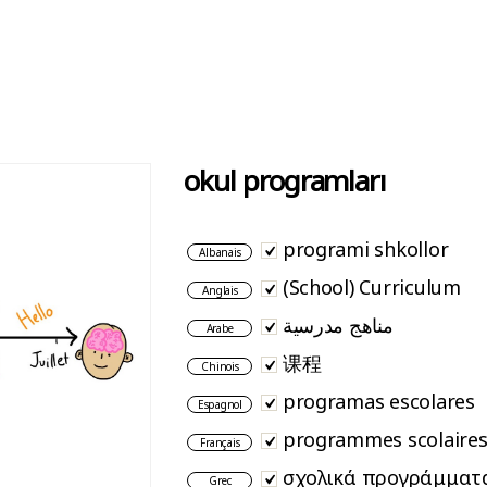
okul programları
programi shkollor
Albanais
(School) Curriculum
Anglais
مناهج مدرسية
Arabe
课程
Chinois
programas escolares
Espagnol
programmes scolaire
Français
σχολικά προγράμματ
Grec