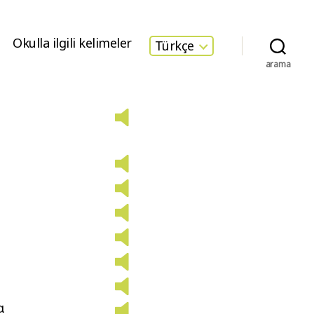
Okulla ilgili kelimeler
Türkçe
arama
s
α