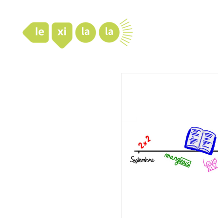
LexiLaLa