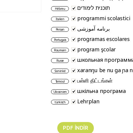
תוכנית לימודים
Hébreu
programmi scolastici
Italien
برنامه آموزشی
Persan
programas escolares
Portugais
program şcolar
Roumain
школьная программ
Russe
xaranŋu be nu ga ɲa n
Soninké
பள்ளி திட்டங்கள்
Tamoul
шкільна програма
Ukrainien
Lehrplan
türkisch