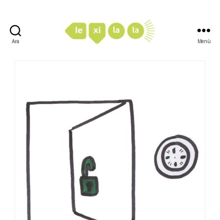
Ara
Menü
LexiLaLa