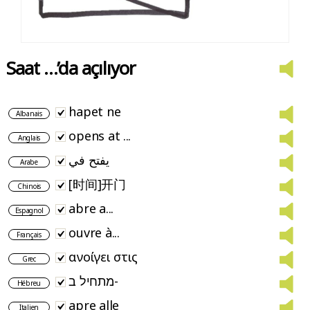
Saat …’da açılıyor
hapet ne
Albanais
opens at ...
Anglais
يفتح في
Arabe
[时间]开门
Chinois
abre a...
Espagnol
ouvre à...
Français
ανοίγει στις
Grec
מתחיל ב-
Hébreu
apre alle
Italien