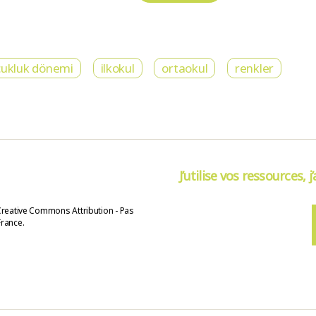
cukluk dönemi
ilkokul
ortaokul
renkler
J’utilise vos ressources, j
Creative Commons Attribution - Pas
France.