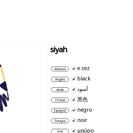
siyah
e zez
Albanais
black
Anglais
أسود
Arabe
黑色
Chinois
negro
Espagnol
noir
Français
μαύρο
Grec