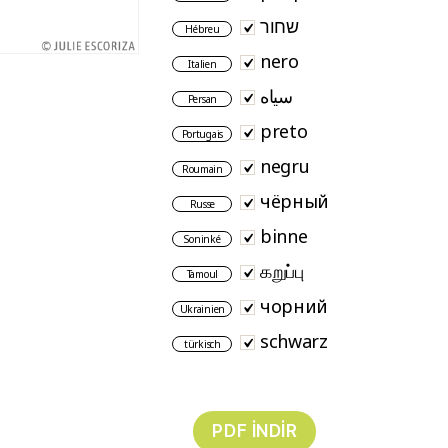
שחור
Hébreu
nero
Italien
سیاه
Persan
preto
Portugais
negru
Roumain
чёрный
Russe
binne
Soninké
கறுப்பு
Tamoul
чорний
Ukrainien
schwarz
türkisch