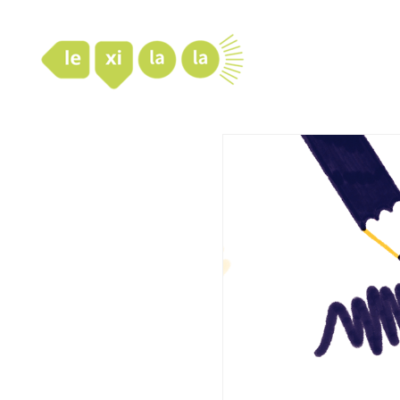
LexiLaLa