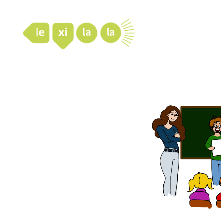
LexiLaLa