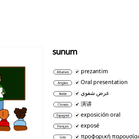
sunum
prezantim
Albanais
Oral presentation
Anglais
عرض شفوي
Arabe
演讲
Chinois
exposición oral
Espagnol
exposé
Français
προφορική παρουσία
Grec