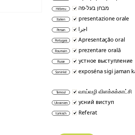
מבחן בעל-פה
Hébreu
presentazione orale
Italien
اجرا
Persan
Apresentação oral
Portugais
prezentare orală
Roumain
устное выступление
Russe
exposéna sigi jaman k
Soninké
வாய்வழி விளக்கக்காட்சி
Tamoul
усний виступ
Ukrainien
Referat
türkisch