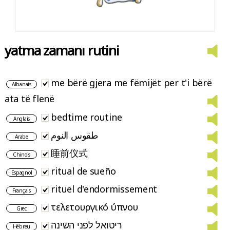
yatma zamanı rutini
me bërë gjera me fëmijët per t'i bërë
Albanais
ata të flenë
bedtime routine
Anglais
طقوس النوم
Arabe
睡前仪式
Chinois
ritual de sueño
Espagnol
rituel d'endormissement
Français
τελετουργικό ύπνου
Grec
ריטואל לפני השינה
Hébreu