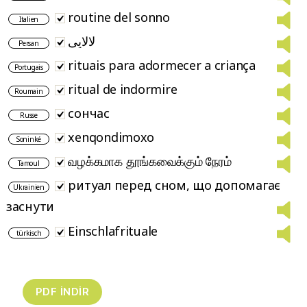
routine del sonno
Italien
لالایی
Persan
rituais para adormecer a criança
Portugais
ritual de indormire
Roumain
сончас
Russe
xenqondimoxo
Soninké
வழக்கமாக தூங்க​வைக்கும் நேரம்
Tamoul
ритуал перед сном, що допомагає
Ukrainien
заснути
Einschlafrituale
türkisch