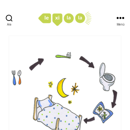
Ara
Menü
LexiLaLa