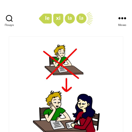
Пошук
Меню
LexiLaLa