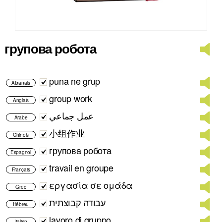
групова робота
puna ne grup
Albanais
group work
Anglais
عمل جماعي
Arabe
小组作业
Chinois
групова робота
Espagnol
travail en groupe
Français
εργασία σε ομάδα
Grec
עבודה קבוצתית
Hébreu
lavoro di gruppo
Italien