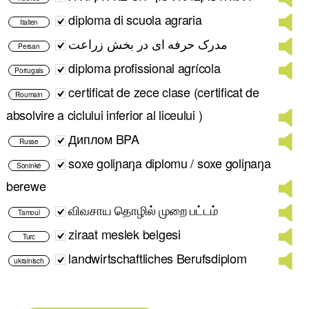
diploma di scuola agraria
Italien
مدرک حرفه ای در بخش زراعت
Persan
diploma profissional agrícola
Portugais
certificat de zece clase (certificat de
Roumain
absolvire a ciclului inferior al liceului )
Диплом BPA
Russe
soxe goliɲaŋa diplomu / soxe goliɲaŋa
Soninké
berewe
விவசாய தொழில் முறை பட்டம்
Tamoul
ziraat meslek belgesi
Turc
landwirtschaftliches Berufsdiplom
ukrainisch