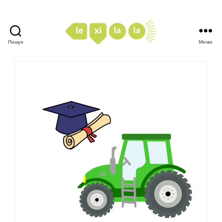
Пошук
Меню
LexiLaLa