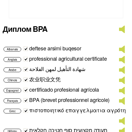
Диплом BPA
deftese arsimi buqesor
Albanais
professional agricultural certificate
Anglais
شهادة التأهيل لمهن الفلاحة
Arabe
农业职业文凭
Chinois
certificado profesional agrícola
Espagnol
BPA (brevet professionnel agricole)
Français
πιστοποιητικό επαγγελματια αγρότη
Grec
תעודה מקצועית סוף חטיבה חקלאית
Hébreu