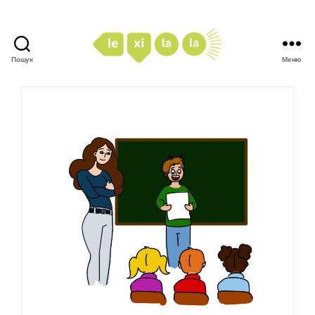
Пошук
Меню
LexiLaLa