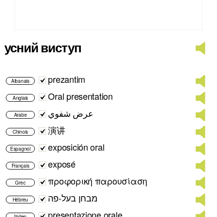
усний виступ
prezantim
Albanais
Oral presentation
Anglais
عرض شفوي
Arabe
演讲
Chinois
exposición oral
Espagnol
exposé
Français
προφορική παρουσίαση
Grec
מבחן בעל-פה
Hébreu
presentazione orale
Italien