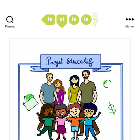
Пошук
Меню
LexiLaLa