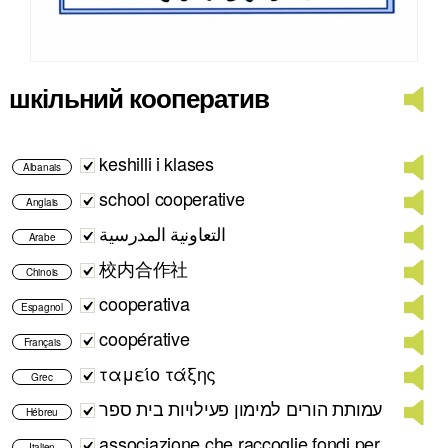
шкільний кооператив
keshilli i klases
Albanais
school cooperative
Anglais
التعاونية المدرسية
Arabe
校内合作社
Chinois
cooperativa
Espagnol
coopérative
Français
ταμείο τάξης
Grec
עמותת הורים למימון פעילויות בית ספר
Hébreu
associazione che raccoglie fondi per
Italien