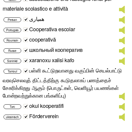
materiale scolastico e attività
همیاری
Persan
Cooperativa escolar
Portugais
cooperativă
Roumain
школьный кооператив
Russe
xaranoxu xalisi kafo
Soninké
பள்ளி கூட்டுறவானது வகுப்பின் செயல்பாட்டு
Tamoul
வரவுசெலவுத் திட்டத்திற்கு கூடுதலாகப் பணத்தைச்
சேகரிக்கிறது ஆகும் (பொருட்கள், வெளியூர் பயணங்கள்
போன்றவற்றுக்கான பங்களிப்பு)
okul kooperatifi
Turc
Förderverein
ukrainisch