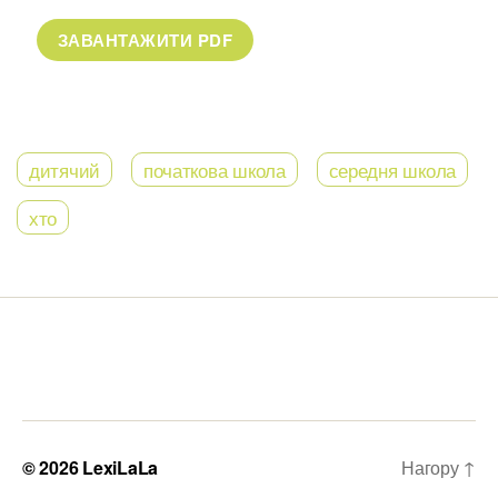
дитячий
початкова школа
середня школа
хто
© 2026
LexiLaLa
Нагору
↑